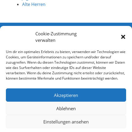
Alte Herren
Cookie-Zustimmung
verwalten
Schnellzugriff
Um dir ein optimales Erlebnis zu bieten, verwenden wir Technologien wie
Cookies, um Geräteinformationen zu speichern und/oder darauf
Sportgelände
zuzugreifen. Wenn du diesen Technologien zustimmst, können wir Daten
wie das Surfverhalten oder eindeutige IDs auf dieser Website
Impressum
verarbeiten. Wenn du deine Zustimmung nicht erteilst oder zurückziehst,
Datenschutzerklärung
können bestimmte Merkmale und Funktionen beeinträchtigt werden.
Ansprechpartner
Cookie-Richtlinie (EU)
Akzeptieren
Ablehnen
Einstellungen ansehen
© 2026 Spvgg Kirchenkirnberg
• Erstellt mit