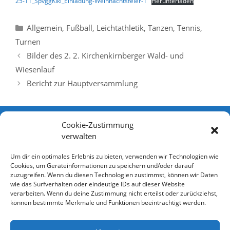
25-11_SpvggKiki_Einladung-Weihnachtsfeier-1
Herunterladen
Kategorien
Allgemein
,
Fußball
,
Leichtathletik
,
Tanzen
,
Tennis
,
Turnen
Bilder des 2. 2. Kirchenkirnberger Wald- und
Wiesenlauf
Bericht zur Hauptversammlung
Cookie-Zustimmung
verwalten
Schnellzugriff
Um dir ein optimales Erlebnis zu bieten, verwenden wir Technologien wie
Cookies, um Geräteinformationen zu speichern und/oder darauf
Sportgelände
zuzugreifen. Wenn du diesen Technologien zustimmst, können wir Daten
wie das Surfverhalten oder eindeutige IDs auf dieser Website
Impressum
verarbeiten. Wenn du deine Zustimmung nicht erteilst oder zurückziehst,
Datenschutzerklärung
können bestimmte Merkmale und Funktionen beeinträchtigt werden.
Ansprechpartner
Cookie-Richtlinie (EU)